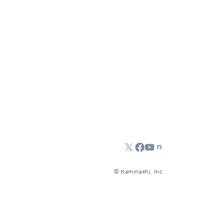
©︎ Kaminashi, Inc.