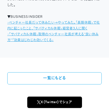
した。
▼BUSINESS INSIDER
・ベンチャー社長だって休みたい→やってみた。｢長期休暇｣で社
内に起こったこと、｢サバティカル休暇｣経営者3人に聞く
・｢サバティカル休暇｣取得のベンチャー社長が考える“良い休み
方”｢効果はじわじわ効いてくる｣
一覧にもどる
X（Twitter）でシェア