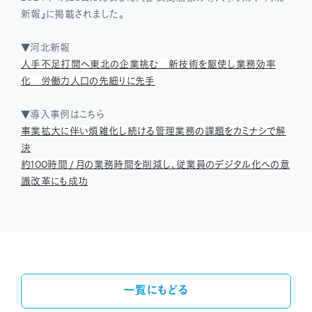
新報』に掲載されました。
▼河北新報
人手不足打開へ東北の企業挑む 新技術を駆使し業務効率
化 労働力人口の先細りに先手
▼導入事例はこちら
事業拡大に伴い煩雑化し続ける管理業務の課題をカミナシで解
決
約100時間 / 月の業務時間を削減し、従業員のデジタル化への意
識改革にも成功
一覧にもどる