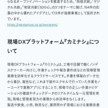
らなるオープンイノベーションを推進するため、「地域共創」「デジ
タル共創」「地球共創（SDGs）」の3つをテーマに掲げ、154件の応
募の中から優れたアイデアとして13件が協業事業として採択され
ています。
https://jrestartup.co.jp/program/
現場DXプラットフォーム『カミナシ』につ
いて
現場DXプラットフォーム『カミナシ』は、工場や店舗で働くノンデ
スクワーカー向けに、作業チェックや報告書作成などの現場管理
業務を効率化するクラウドサービスです。手書き情報のデータ化
から集計、報告など、これまで紙やエクセルで行っていた作業をノ
ーコードで業務アプリにすることで、現場での正しい作業ナビゲ
ーションの徹底やチェックデータのリアルタイムな一元管理を実
現。現場と管理者双方の業務から非効率をなくします。
製造や飲食、小売、物流など、業界問わず現場における業務改善