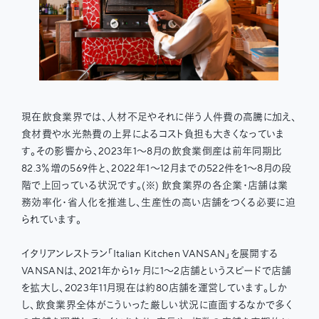
現在飲食業界では、人材不足やそれに伴う人件費の高騰に加え、
食材費や水光熱費の上昇によるコスト負担も大きくなっていま
す。その影響から、2023年1〜8月の飲食業倒産は前年同期比
82.3％増の569件と、2022年1〜12月までの522件を1〜8月の段
階で上回っている状況です。(※) 飲食業界の各企業・店舗は業
務効率化・省人化を推進し、生産性の高い店舗をつくる必要に迫
られています。
イタリアンレストラン「Italian Kitchen VANSAN」を展開する
VANSANは、2021年から1ヶ月に1〜2店舗というスピードで店舗
を拡大し、2023年11月現在は約80店舗を運営しています。しか
し、飲食業界全体がこういった厳しい状況に直面するなかで多く