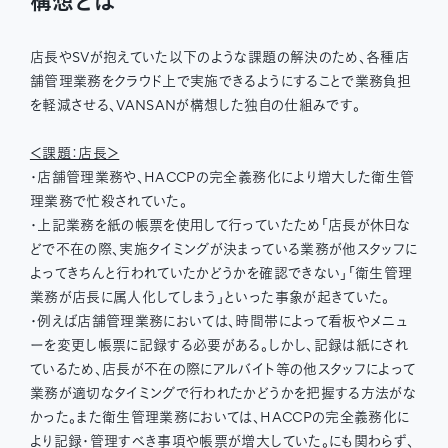
構想とは
店長やSVが抱えていた以下のような課題の解決のため、各種店
舗管理業務をクラウド上で実施できるようにすることで業務負担
を軽減させる、VANSANが構想した独自の仕組みです。
＜課題：店長＞
・店舗管理業務や、HACCPの完全義務化により増大した衛生管
理業務で忙殺されていた。
・上記業務を紙の帳票を使用して行っていたため「店長が休日な
どで不在の際、実施タイミングが決まっている業務が他スタッフに
よってきちんと行われていたかどうかを確認できない」「衛生管理
業務が店長に属人化してしまう」といった事象が起きていた。
・例えば店舗管理業務においては、時間帯によって看板やメニュ
ーを変更し帳票に記録する必要がある。しかし、記録は紙にされ
ているため、店長が不在の際にアルバイト等の他スタッフによって
業務が適切なタイミングで行われたかどうかを把握する方法がな
かった。また衛生管理業務においては、HACCPの完全義務化に
より記録・管理すべき事項や帳票が増大していた。にも関わらず、