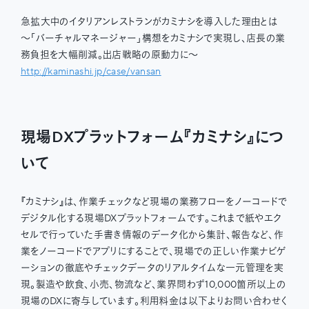
急拡大中のイタリアンレストランがカミナシを導入した理由とは
〜「バーチャルマネージャー」構想をカミナシで実現し、店長の業
務負担を大幅削減。出店戦略の原動力に〜
http://kaminashi.jp/case/vansan
現場DXプラットフォーム『カミナシ』につ
いて
『カミナシ』は、作業チェックなど現場の業務フローをノーコードで
デジタル化する現場DXプラットフォームです。これまで紙やエク
セルで行っていた手書き情報のデータ化から集計、報告など、作
業をノーコードでアプリにすることで、現場での正しい作業ナビゲ
ーションの徹底やチェックデータのリアルタイムな一元管理を実
現。製造や飲食、小売、物流など、業界問わず10,000箇所以上の
現場のDXに寄与しています。利用料金は以下よりお問い合わせく