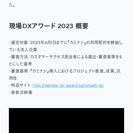
た。
現場DXアワード 2023 概要
・選定対象：2023年6月1日までに『カミナシ』の利用契約を締結し
ている法人企業
・審査方法：カスタマーサクセス担当者による選出・審査基準をも
とにした選考
・審査基準：『カミナシ』導入におけるプロジェクト推進、成果、汎
用性
・特設サイト：
http://gemba-dx-award.kaminashi.jp/
・表彰式映像