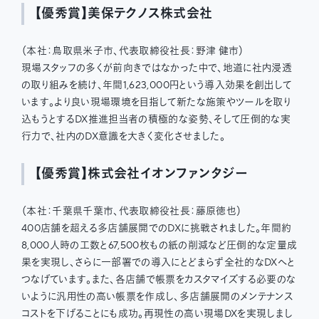
【優秀賞】美保テクノス株式会社
（本社：鳥取県米子市、代表取締役社長：野津 健市）
現場スタッフの多くが前向きではなかった中で、地道に社内浸透
の取り組みを続け、年間1,623,000円という導入効果を創出して
います。より良い現場環境を目指して新たな施策やツールを取り
込もうとするDX推進担当者の積極的な姿勢、そして圧倒的な実
行力で、社内のDX意識を大きく変化させました。
【優秀賞】株式会社イオンファンタジー
（本社：千葉県千葉市、代表取締役社長：藤原徳也）
400店舗を超える多店舗展開でのDXに挑戦されました。年間約
8,000人時の工数と67,500枚もの紙の削減など圧倒的な定量成
果を実現し、さらに一部署での導入にとどまらず全社的なDXへと
つなげています。また、各店舗で帳票をカスタマイズする必要のな
いように汎用性の高い帳票を作成し、多店舗展開のメンテナンス
コストを下げることにも成功。再現性の高い現場DXを実現しまし