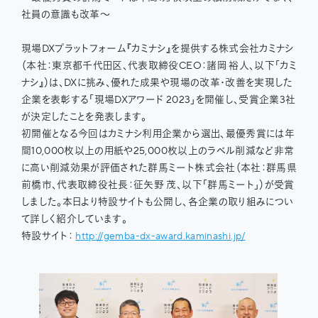
社員の意識も改革〜
現場DXプラットフォーム『カミナシ』を提供する株式会社カミナシ
（本社：東京都千代田区、代表取締役CEO：諸岡 裕人、以下「カミ
ナシ』）は、DXに挑み、優れた成果や現場の改革・改善を実現した
企業を表彰する「現場DXアワード 2023」を開催し、受賞企業3社
が決定したことを発表します。
初開催となる今回はカミナシ利用企業から選出、最優秀賞には年
間10,000枚以上の用紙や25,000枚以上のラベル削減など非常
に高い削減効果が評価された群馬ミート株式会社（本社：群馬県
前橋市、代表取締役社長：征矢野 茂、以下「群馬ミート」）が受賞
しました。本日より特設サイトも公開し、各企業の取り組みについ
て詳しく紹介しています。
特設サイト：
http://gemba-dx-award.kaminashi.jp/