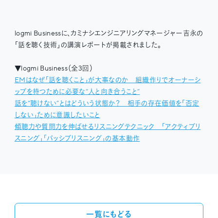
logmi Businessに、カミナシエンジニアリングマネージャー吉永の
「話を聴く技術」の講演レポートが掲載されました。
▼logmi Business（全3回）
EMはなぜ「話を聴くこと」が大事なのか 組織作りでオーナーシ
ップを持つために必要な“人と向き合うこと”
話を“聴けない”とはどういう状態か？ 相手の存在価値を「否定
しない」ために意識したいこと
傾聴力や質問力を伸ばせるリスニングテクニック 「アクティブリ
スニング」「パッシブリスニング」の基本動作
一覧にもどる