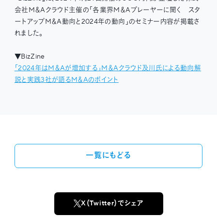
会社M＆Aクラウド主催の「各業界M＆Aプレーヤーに聞く スタ
ートアップM＆A動向と2024年の動向」のセミナー内容が掲載さ
れました。
▼BizZine
「2024年はM＆Aが増加する」M＆Aクラウド及川氏による動向解
説と実践3社が語るM＆Aのポイント
一覧にもどる
X（Twitter）でシェア