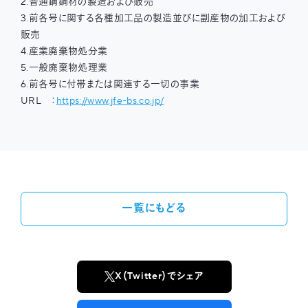
2.普通鋼鋼材の製造および販売
3.前各号に関する各種加⼯品の製造並びに副産物の加⼯および
販売
4.産業廃棄物処分業
5.⼀般廃棄物処理業
6.前各号に付帯または関連する⼀切の事業
URL ：
https://www.jfe-bs.co.jp/
一覧にもどる
X（Twitter）でシェア