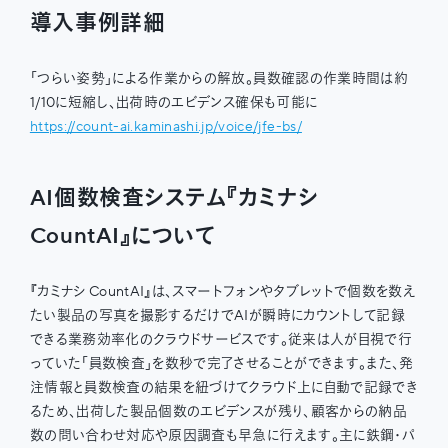
導入事例詳細
「つらい姿勢」による作業からの解放。員数確認の作業時間は約
1/10に短縮し、出荷時のエビデンス確保も可能に
https://count-ai.kaminashi.jp/voice/jfe-bs/
AI個数検査システム『カミナシ
CountAI』について
『カミナシ CountAI』は、スマートフォンやタブレットで個数を数え
たい製品の写真を撮影するだけでAIが瞬時にカウントして記録
できる業務効率化のクラウドサービスです。従来は人が目視で行
っていた「員数検査」を数秒で完了させることができます。また、発
注情報と員数検査の結果を紐づけてクラウド上に自動で記録でき
るため、出荷した製品個数のエビデンスが残り、顧客からの納品
数の問い合わせ対応や原因調査も早急に行えます。主に鉄鋼・パ