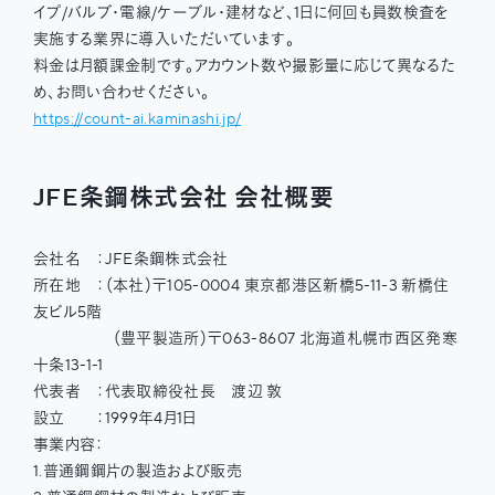
イプ/バルブ・電線/ケーブル・建材など、1日に何回も員数検査を
実施する業界に導入いただいています。
料金は月額課金制です。アカウント数や撮影量に応じて異なるた
め、お問い合わせください。
https://count-ai.kaminashi.jp/
JFE条鋼株式会社 会社概要
会社名 ：JFE条鋼株式会社
所在地 ：（本社）〒105-0004 東京都港区新橋5-11-3 新橋住
友ビル5階
（豊平製造所）〒063-8607 北海道札幌市⻄区発寒
⼗条13-1-1
代表者 ：代表取締役社長 渡辺 敦
設立 ：1999年4月1日
事業内容：
1.普通鋼鋼⽚の製造および販売