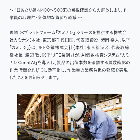
〜 1日あたり鋼材400〜500束の目視確認からの解放により、作
業員の心理的・身体的な負荷も軽減 〜
現場DXプラットフォーム『カミナシ』 シリーズを提供する株式会
社カミナシ（本社：東京都千代田区、代表取締役：諸岡 裕人、以下
「カミナシ」）は、JFE条鋼株式会社（本社：東京都港区、代表取締
役社長：渡辺 敦、以下「JFE条鋼」）が、AI個数検査システム『カミ
ナシ CountAI』を導入し、製品の出荷本数を確認する員数確認の
作業時間を約1/10に効率化し、作業員の業務負担の軽減を実現
したことをお知らせします。