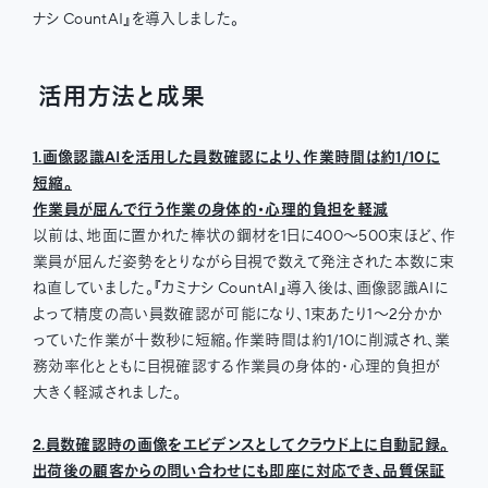
ナシ CountAI』を導入しました。
活用方法と成果
1.画像認識AIを活用した員数確認により、作業時間は約1/10に
短縮。
作業員が屈んで行う作業の身体的・心理的負担を軽減
以前は、地面に置かれた棒状の鋼材を1日に400〜500束ほど、作
業員が屈んだ姿勢をとりながら目視で数えて発注された本数に束
ね直していました。『カミナシ CountAI』導入後は、画像認識AIに
よって精度の高い員数確認が可能になり、1束あたり1〜2分かか
っていた作業が十数秒に短縮。作業時間は約1/10に削減され、業
務効率化とともに目視確認する作業員の身体的・心理的負担が
大きく軽減されました。
2.員数確認時の画像をエビデンスとしてクラウド上に自動記録。
出荷後の顧客からの問い合わせにも即座に対応でき、品質保証