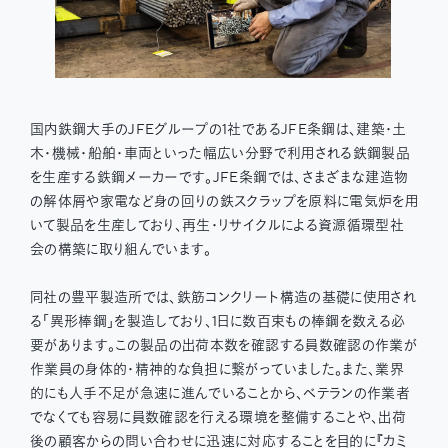
国内鉄鋼大手のJFEグループの1社であるJFE条鋼は、建築・土
木・機械・船舶・車両といった幅広い分野で利用される鉄鋼製品
を生産する鉄鋼メーカーです。JFE条鋼では、さまざまな建造物
の解体屑や家電など身の回りの鉄スクラップを原料に電気炉を用
いて製品を生産しており、再生・リサイクルによる資源循環型社
会の構築に取り組んでいます。
同社の豊平製造所では、鉄筋コンクリート構造の基礎に使用され
る「異形棒鋼」を製造しており、1日に数百束もの棒鋼を数える必
要があります。この製品の出荷本数を確認する員数確認の作業が
作業員の身体的・精神的な負担に繋がっていました。また、業界
的にも人手不足が急速に進んでいることから、ベテランの作業者
でなくても容易に員数確認を行える環境を整備することや、出荷
後の顧客からの問い合わせに迅速に対応することを目的に『カミ