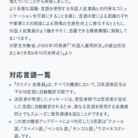
増えていたことから実施しました。
より多様な国籍・言語を使用する外国人従業員との円滑なコミュ
ニケーションを可能にすることを通じ、言語の壁による認識のずれ
や業務ミスの削減による現場の生産性向上に寄与するとともに、
外国人従業員がより働きやすく、活躍できる環境構築に貢献して
まいります。
※厚生労働省、2025年1月発表『「外国人雇用状況」の届出状況
まとめ（令和6年10月末時点）』より
対応言語一覧
『カミナシ 従業員』は、すべての機能において、日本語表記を以
下の18言語に自動翻訳可能です。
送信者が発信したメッセージは、受信者側では受信者が設定
した言語に自動翻訳されるため、異なる言語を使用する従業員
同士でもスムーズに意思疎通を図ることができます。
この度の機能アップデートにより対応した5言語は「クメール
語」「スペイン語」「ベンガル語」「モンゴル語」「ウズベキスタン
語」です。