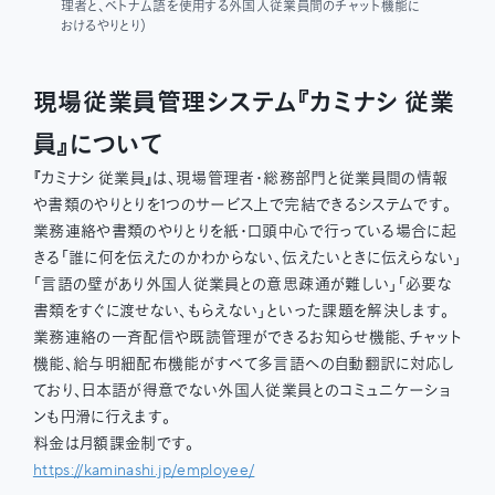
理者と、ベトナム語を使用する外国人従業員間のチャット機能に
おけるやりとり）
現場従業員管理システム『カミナシ 従業
員』について
『カミナシ 従業員』は、現場管理者・総務部門と従業員間の情報
や書類のやりとりを1つのサービス上で完結できるシステムです。
業務連絡や書類のやりとりを紙・口頭中心で行っている場合に起
きる「誰に何を伝えたのかわからない、伝えたいときに伝えらない」
「言語の壁があり外国人従業員との意思疎通が難しい」「必要な
書類をすぐに渡せない、もらえない」といった課題を解決します。
業務連絡の一斉配信や既読管理ができるお知らせ機能、チャット
機能、給与明細配布機能がすべて多言語への自動翻訳に対応し
ており、日本語が得意でない外国人従業員とのコミュニケーショ
ンも円滑に行えます。
料金は月額課金制です。
https://kaminashi.jp/employee/