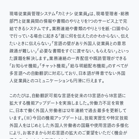
現場従業員管理システム『カミナシ 従業員』は、現場管理者・総務
部門と従業員間の情報や書類のやりとりを1つのサービス上で完
結できるシステムです。業務連絡や書類のやりとりを紙・口頭中心
で行っている場合に起きる「誰に何を伝えたのかわからない、伝え
たいときに伝えらない」「言語の壁があり外国人従業員との意思
疎通が難しい」「必要な書類をすぐに渡せない、もらえない」といっ
た課題を解決します。業務連絡の一斉配信や既読管理ができる
「お知らせ機能」「チャット機能」「給与明細配布機能」のすべてが
多言語への自動翻訳に対応しており、日本語が得意でない外国
人従業員とのコミュニケーションも円滑に行えます。
このたびは、自動翻訳可能な言語を従来の13言語から18言語に
拡大する機能アップデートを実施しました。労働力不足を背景
に、日本で働く外国人労働者は12年連続で過去最多を更新して
います。（※）今回の機能アップデートは、技能実習生や特定技能
外国人をはじめとした外国人労働者の国籍や使用言語の多様化
により、お客さまから対応言語の拡大のご要望をいただく機会が