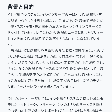
背景と目的
イシダ総合システムは、イシダグループの一員として、愛知県・三
重県を中心とした中部地域において、食品製造・流通業界向けに
計量・包装・検査・表示機器の導入支援やメンテナンスサービス
を提供しています。長年にわたり、現場のニーズに即したソリュー
ションを通じて、地域産業の効率化と品質向上に貢献していま
す。
中部地域、特に愛知県や三重県の食品製造・流通業界は、ものづ
くりが盛んな地域ではあるものの、人口減少や高齢化に伴う労働
力不足が深刻化しており、人材確保や定着率の向上が課題です。
さらに、多くの現場で紙ベースの業務や手作業が依然として主流
であり、業務の効率化と正確性の向上が求められています。これ
らの課題に対応するためには、製造工程の自動化、業務のデジタ
ル化、ペーパーレス化が急務とされています。
今回のパートナー契約では、イシダ総合システムの持つ地域に根
差したネットワークやソリューションとカミナシのサービスを掛け
合わせ、両社で『カミナシ レポート』の利用促進をはかり、地域全