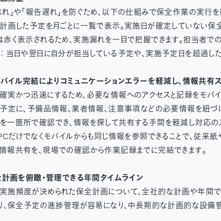
忘れ」や「報告遅れ」を防ぐため、以下の仕組みで保全作業の実行を
： 計画した予定を月ごとに一覧で表示。実施日が確定していない保
は赤く表示されるため、実施漏れを一目で把握できます。担当者での
： 当日や翌日に自分が担当している予定や、実施予定日を超過し
とモバイル完結によりコミュニケーションエラーを軽減し、情報共有
確実かつ迅速にするため、必要な情報へのアクセスと記録をモバイ
全予定に、予備品情報、業者情報、注意事項などの必要情報を紐づ
を一箇所で確認でき、情報を探して共有する手間を軽減し対応のス
 PCだけでなくモバイルからも同じ情報を参照できることで、従来
情報共有を、現場での確認から作業記録までに完結できます。
保全計画を俯瞰・管理できる年間タイムライン
実施頻度が決められた保全計画について、全社的な計画や年間で
より、保全予定の進捗管理が容易になり、中長期的な計画的な設備管